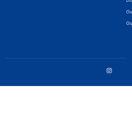
Do
Ou
Ou